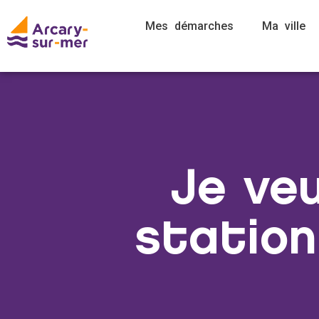
Mes démarches
Ma ville
Je ve
statio