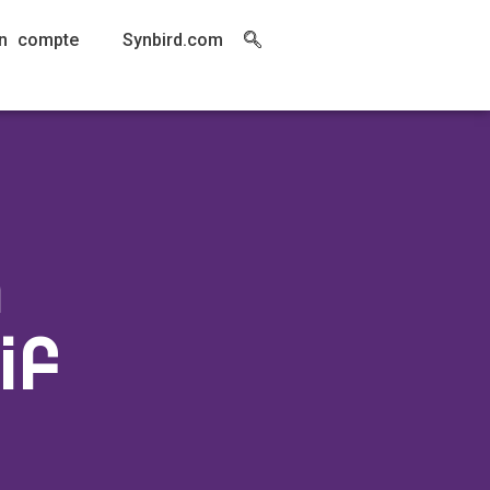
n compte
Synbird.com
n
if