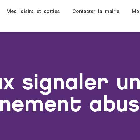
Mes loisirs et sorties
Contacter la mairie
Mo
ux signaler u
nnement abus