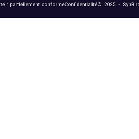
ité : partiellement conforme
Confidentialité
© 2025 - SynBir