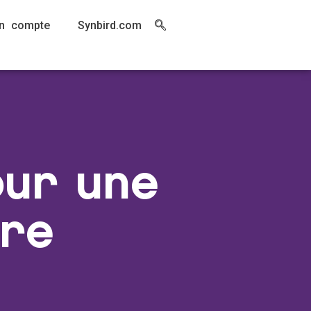
n compte
Synbird.com
our une
ire