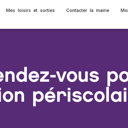
Mes loisirs et sorties
Contacter la mairie
Mo
endez-vous p
ion périscola