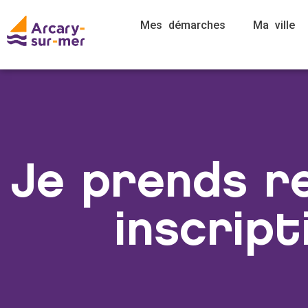
Mes démarches
Ma ville
Je prends r
inscript