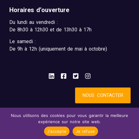
Horaires d’ouverture
Du lundi au vendredi :
De 8h30 à 12h30 et de 13h30 à 17h
Le samedi :
De 9h à 12h (uniquement de mai à octobre)
NOUS CONTACTER
Nous utilisons des cookies pour vous garantir la meilleure
Mentions légales
Accessibilité : partiellement conforme
expérience sur notre site web.
Confidentialité
© 2025 - SynBird
J'accepte
Je refuse