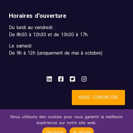
Horaires d’ouverture
Du lundi au vendredi :
De 8h30 à 12h30 et de 13h30 à 17h
Le samedi :
De 9h à 12h (uniquement de mai à octobre)
NOUS CONTACTER
Nous utilisons des cookies pour vous garantir la meilleure
Mentions légales
Accessibilité : partiellement conforme
expérience sur notre site web.
Confidentialité
© 2025 - SynBird
J'accepte
Je refuse