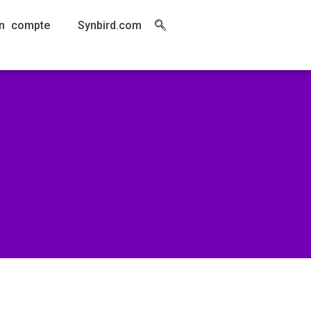
n compte
Synbird.com